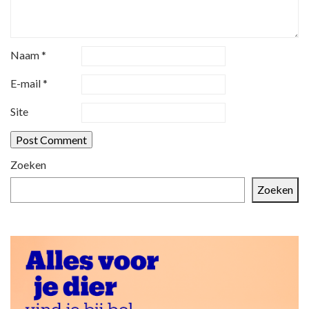
i
g
a
Naam
*
t
i
E-mail
*
e
Site
Zoeken
Zoeken