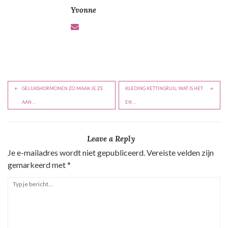
Yvonne
B
GELUKSHORMONEN ZO MAAK JE ZE
KLEDING KETTINGRUIL: WAT IS HET
e
AAN …
EN …
r
i
Leave a Reply
c
Je e-mailadres wordt niet gepubliceerd.
Vereiste velden zijn
h
gemarkeerd met
*
t
n
a
v