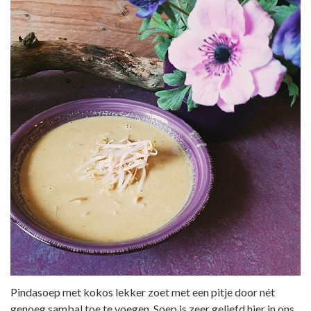
Pindasoep met kokos lekker zoet met een pitje door nét
genoeg sambal toe te voegen. Soep is zeer geliefd hier in ons