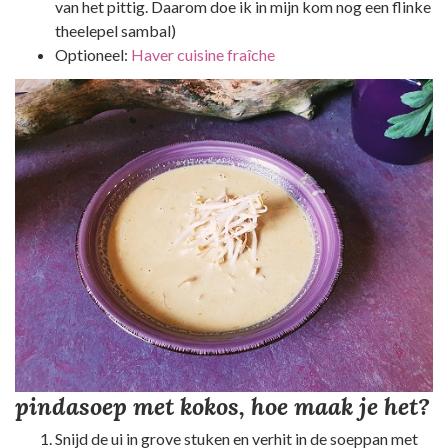
van het pittig. Daarom doe ik in mijn kom nog een flinke
theelepel sambal)
Optioneel:
Haver cuisine fraîche
pindasoep met kokos, hoe maak je het?
Snijd de ui in grove stuken en verhit in de soeppan met