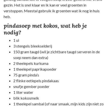
gezin. Het is snel klaar en ik kan er veel groenten in
verstoppen. Meestal gebruik ik groenten wat ik nog in huis
heb.
pindasoep met kokos, wat heb je
nodig?
1 ui
3 stengels bleekselderij
150 gram taugé (wil je zichtbare taugé serveren in de
soep neem dan extra)
2 theelepels kurkuma
1 theelepel paprikapoeder
75 gram pinda’s
2 flinke eetlepels pindakaas
snufje gember poeder
1 liter water
blik kokosmelk
1 theelepel sambal (of naar smaak, mijn kids zijn niet zo