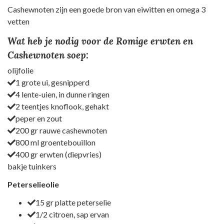
Cashewnoten zijn een goede bron van eiwitten en omega 3
vetten
Wat heb je nodig voor de Romige erwten en
Cashewnoten soep:
olijfolie
1 grote ui, gesnipperd
4 lente-uien, in dunne ringen
2 teentjes knoflook, gehakt
peper en zout
200 gr rauwe cashewnoten
800 ml groentebouillon
400 gr erwten (diepvries)
bakje tuinkers
Peterselieolie
15 gr platte peterselie
1/2 citroen, sap ervan