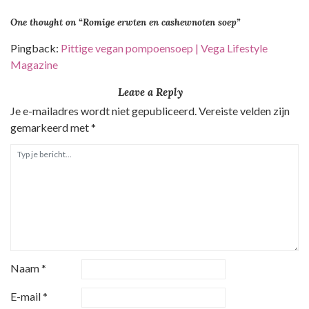
i
One thought on “
Romige erwten en cashewnoten soep
”
c
h
Pingback:
Pittige vegan pompoensoep | Vega Lifestyle
t
Magazine
n
Leave a Reply
a
Je e-mailadres wordt niet gepubliceerd.
Vereiste velden zijn
v
gemarkeerd met
*
i
g
a
t
i
e
Naam
*
E-mail
*