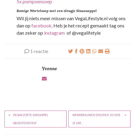
5x pompoensoep
Romige Wortelsoep met een vleugje Sinaasappel
Wil jij niets meer missen van VegaLifestyle.nl volg ons
dan op
facebook
. Heb je het recept gemaakt tag ons
dan zeker op
instagram
of @vegalifetyle
1 reactie
Yvonne
B
VEGAN ZOETE AARDAPPEL
WENKBRAUWEN EPILEREN, ZO DOE
e
GROENTENSTOOF
JE DAT…
r