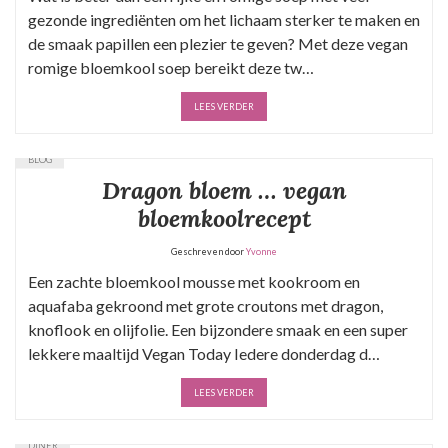
gezonde ingrediënten om het lichaam sterker te maken en
de smaak papillen een plezier te geven? Met deze vegan
romige bloemkool soep bereikt deze tw…
LEES VERDER
BLOG
Dragon bloem … vegan
bloemkoolrecept
Geschreven door
Yvonne
Een zachte bloemkool mousse met kookroom en
aquafaba gekroond met grote croutons met dragon,
knoflook en olijfolie. Een bijzondere smaak en een super
lekkere maaltijd​ Vegan Today Iedere donderdag d…
LEES VERDER
DINER