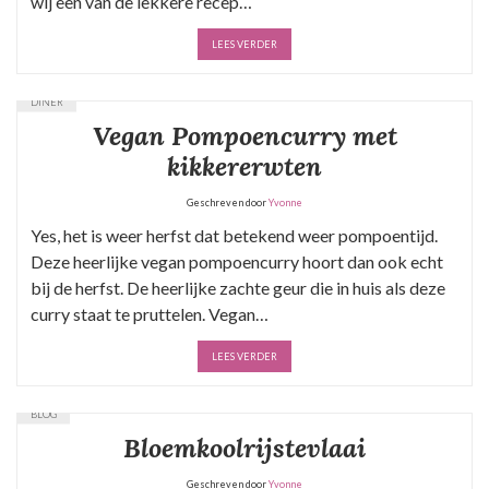
wij een van de lekkere recep…
LEES VERDER
DINER
Vegan Pompoencurry met
kikkererwten
Geschreven door
Yvonne
Yes, het is weer herfst dat betekend weer pompoentijd.
Deze heerlijke vegan pompoencurry hoort dan ook echt
bij de herfst. De heerlijke zachte geur die in huis als deze
curry staat te pruttelen. Vegan…
LEES VERDER
BLOG
Bloemkoolrijstevlaai
Geschreven door
Yvonne