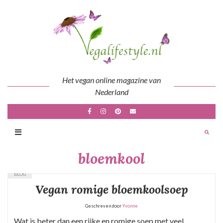
Skip
to
content
Het vegan online magazine van
Nederland
bloemkool
BLOG
Vegan romige bloemkoolsoep
Geschreven door
Yvonne
Wat is beter dan een rijke en romige soep met veel