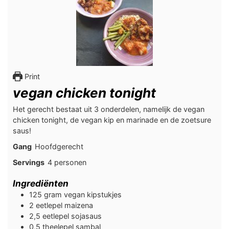
Print
vegan chicken tonight
Het gerecht bestaat uit 3 onderdelen, namelijk de vegan
chicken tonight, de vegan kip en marinade en de zoetsure
saus!
Gang
Hoofdgerecht
Servings
4
personen
Ingrediënten
125
gram
vegan kipstukjes
2
eetlepel
maizena
2,5
eetlepel
sojasaus
0,5
theelepel
sambal