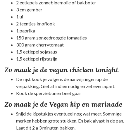
2 eetlepels zonnebloemolie of bakboter
3 cm gember
1 ui
2 teentjes knoflook
1 paprika
150 gram zongedroogde tomaatjes
300 gram cherrytomaat
1,5 eetlepel sojasaus
1,5 eetlepel rijstazijn
Zo maak je de vegan chicken tonight
De rijst kook je volgens de aanwijzingen op de
verpakking. Giet af indien nodig en zet even apart.
Kook de sperziebonen beet gaar
Zo maak je de Vegan kip en marinade
Snijd de kipstukjes eventueel nog wat meer. Sommige
merken hebben grote stukken. En bak alvast in de pan.
Laat dit 2 a 3 minuten bakken.