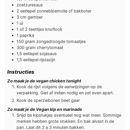
zoetzuresaus
2
eetlepel
zonnebloemolie of bakboter
3
cm
gember
1
ui
1 of 2
teentjes
knoflook
1
paprika
150
gram
zongedroogde tomaatjes
300
gram
cherrytomaat
1,5
eetlepel
sojasaus
1,5
eetlepel
rijstazijn
Instructies
Zo maak je de vegan chicken tonight
Kook de rijst volgens de aanwijzingen op de
verpakking. Giet af indien nodig en zet even apart.
Kook de sperziebonen beet gaar
Zo maak je de Vegan kip en marinade
Snijd de kipstukjes eventueel nog wat meer. Sommige
merken hebben grote stukken. En bak alvast in de
pan. Laat dit 2 a 3 minuten bakken.