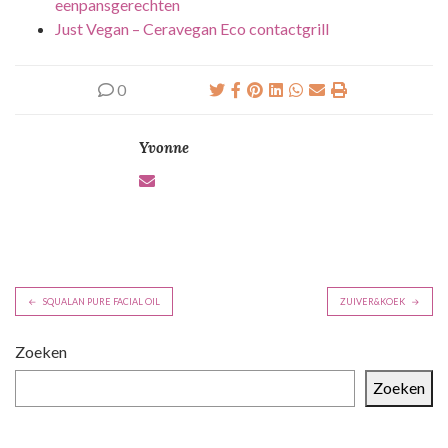
eenpansgerechten
Just Vegan – Ceravegan Eco contactgrill
0
Yvonne
B
SQUALAN PURE FACIAL OIL
ZUIVER&KOEK
e
r
Zoeken
i
Zoeken
c
h