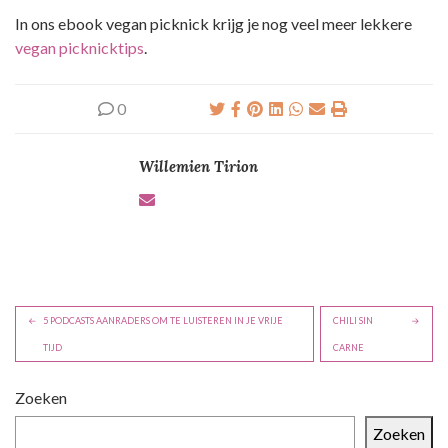
In ons ebook vegan picknick krijg je nog veel meer lekkere
vegan picknicktips
.
0
Willemien Tirion
B
5 PODCASTS AANRADERS OM TE LUISTEREN IN JE VRIJE
CHILI SIN
e
TIJD
CARNE
r
i
Zoeken
c
Zoeken