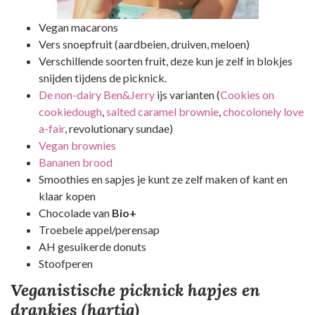
Vegan macarons
Vers snoepfruit (aardbeien, druiven, meloen)
Verschillende soorten fruit, deze kun je zelf in blokjes
snijden tijdens de picknick.
De non-dairy Ben&Jerry
ijs varianten (
Cookies on
cookiedough
,
salted caramel brownie
,
chocolonely love
a-fair
, revolutionary sundae)
Vegan brownies
Bananen brood
Smoothies en sapjes je kunt ze zelf maken of kant en
klaar kopen
Chocolade van
Bio+
Troebele appel/perensap
AH gesuikerde donuts
Stoofperen
Veganistische picknick hapjes en
drankjes (hartig)