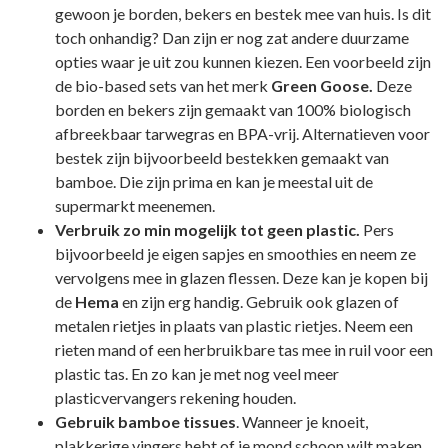
gewoon je borden, bekers en bestek mee van huis. Is dit
toch onhandig? Dan zijn er nog zat andere duurzame
opties waar je uit zou kunnen kiezen. Een voorbeeld zijn
de bio-based sets van het merk
Green Goose.
Deze
borden en bekers zijn gemaakt van 100% biologisch
afbreekbaar tarwegras en BPA-vrij. Alternatieven voor
bestek zijn bijvoorbeeld bestekken gemaakt van
bamboe. Die zijn prima en kan je meestal uit de
supermarkt meenemen.
Verbruik zo min mogelijk tot geen plastic.
Pers
bijvoorbeeld je eigen sapjes en smoothies en neem ze
vervolgens mee in glazen flessen. Deze kan je kopen bij
de
Hema
en zijn erg handig. Gebruik ook glazen of
metalen rietjes in plaats van plastic rietjes. Neem een
rieten mand of een herbruikbare tas mee in ruil voor een
plastic tas. En zo kan je met nog veel meer
plasticvervangers rekening houden.
Gebruik bamboe tissues
. Wanneer je knoeit,
plakkerige vingers hebt of je mond schoon wilt maken