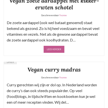
Vegan zoe­te aard­ap­pel met kik­ker­
erw­ten schotel
Geschreven door
Yvonne
De zoete aardappel (ook wel bataat genoemd) staat
bekend als gezond. Zo is hij heel voedzaam en bevat veel
vitamines en vezels. Net als de gewone aardappel bevat
de zoete aardappel ook koolhydraten. D…
LEES VERDER
DINER
Vegan curry madras
Geschreven door
Yvonne
Curry gerechten wij zijn er dol op. In Nederland worden
de curry’s dan ook steeds populairder. Op veel
(food)blogs, in tijdschriften en kookboeken kun je wel
een of meer recepten vinden. Wij del…