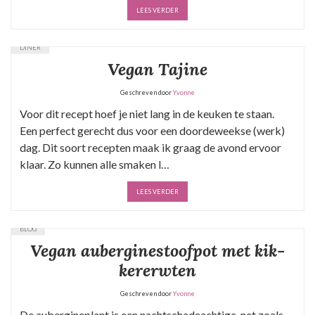
LEES VERDER
DINER
Vegan Tajine
Geschreven door
Yvonne
Voor dit recept hoef je niet lang in de keuken te staan.
Een perfect gerecht dus voor een doordeweekse (werk)
dag. Dit soort recepten maak ik graag de avond ervoor
klaar. Zo kunnen alle smaken l…
LEES VERDER
BLOG
Vegan au­ber­gi­ne­stoof­pot met kik­
ker­erw­ten
Geschreven door
Yvonne
De aubergineplant is een nachtschadeachtige, net zoals