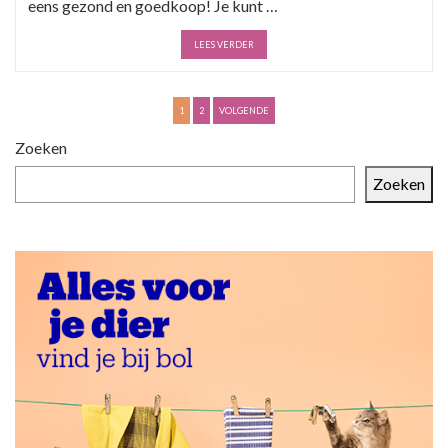
eens gezond en goedkoop! Je kunt …
LEES VERDER
B
1
2
VOLGENDE
e
Zoeken
r
Zoeken
i
c
h
t
e
n
p
a
g
i