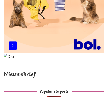
n
e
r
i
n
g
Nieuwsbrief
Populairste posts