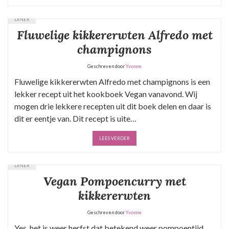
DINER
Fluwelige kikkererwten Alfredo met
champignons
Geschreven door
Yvonne
Fluwelige kikkererwten Alfredo met champignons is een
lekker recept uit het kookboek Vegan vanavond. Wij
mogen drie lekkere recepten uit dit boek delen en daar is
dit er eentje van. Dit recept is uite…
LEES VERDER
DINER
Vegan Pompoencurry met
kikkererwten
Geschreven door
Yvonne
Yes, het is weer herfst dat betekend weer pompoentijd.