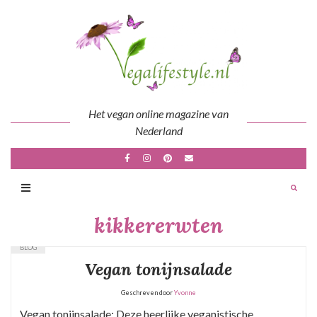
Skip
to
content
Het vegan online magazine van
Nederland
kikkererwten
BLOG
Vegan tonijnsalade
Geschreven door
Yvonne
Vegan tonijnsalade: Deze heerlijke veganistische