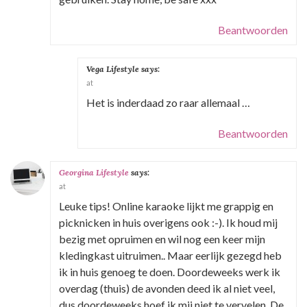
v
i
Beantwoorden
g
a
Vega Lifestyle
says:
t
at
Het is inderdaad zo raar allemaal …
i
e
Beantwoorden
Georgina Lifestyle
says:
at
Leuke tips! Online karaoke lijkt me grappig en
picknicken in huis overigens ook :-). Ik houd mij
bezig met opruimen en wil nog een keer mijn
kledingkast uitruimen.. Maar eerlijk gezegd heb
ik in huis genoeg te doen. Doordeweeks werk ik
overdag (thuis) de avonden deed ik al niet veel,
dus doordeweeks hoef ik mij niet te vervelen. De