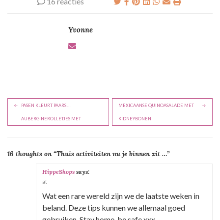
16 reacties
Yvonne
B
PASEN KLEURT PAARS …
MEXICAANSE QUINOASALADE MET
e
AUBERGINEROLLETJES MET
KIDNEYBONEN
r
i
16 thoughts on “
Thuis activiteiten nu je binnen zit …
”
c
h
HippeShops
says:
at
t
Wat een rare wereld zijn we de laatste weken in
n
beland. Deze tips kunnen we allemaal goed
a
gebruiken. Stay home, be safe xxx