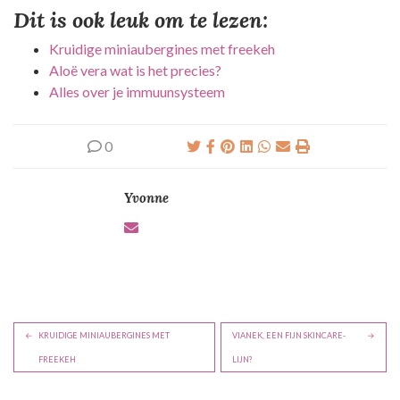
Dit is ook leuk om te lezen:
Kruidige miniaubergines met freekeh
Aloë vera wat is het precies?
Alles over je immuunsysteem
0
Yvonne
B
KRUIDIGE MINIAUBERGINES MET
VIANEK, EEN FIJN SKINCARE-
e
FREEKEH
LIJN?
r