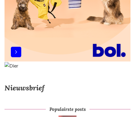
i
e
Nieuwsbrief
Populairste posts