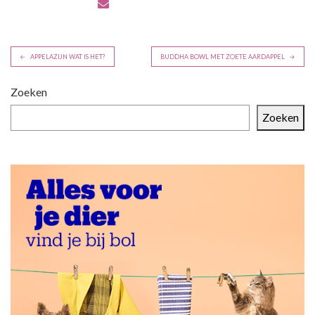
B
APPELAZIJN WAT IS HET?
BUDDHA BOWL MET ZOETE AARDAPPEL
e
r
Zoeken
i
Zoeken
c
h
t
n
a
v
i
g
a
t