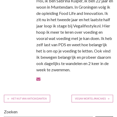
Hoi, ik ben Sabrina Kuiper, ik ben 22 jaar en
woon in Muntendam. In Groningen volg ik
de opleiding Food Life and Innovation. Ik
zit nu in het tweede jaar en het laatste half
jaar loop ik stage bij Vegalifestyle.nl. Hier
hoop ik meer te leren over voeding en
vooral wat voeding met je kan doen. Ik heb
zelf last van PDS en weet hoe belangrijk
het is om op je voeding te letten. Ook vind
ik bewegen belangrijk en probeer daarom
ook dagelijks te wandelen en 2 keer in de
week te zwemmen.
B
HET NUT VAN ANTIOXIDANTEN
VEGAN WORTEL-PANCAKES
e
r
Zoeken