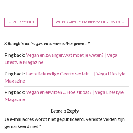
B
VEILIG ZONNEN
WELKE PLANTEN ZIJN GIFTIG VOOR JE HUISDIER?
e
r
3 thoughts on “
vegan en borstvoeding geven …
”
i
c
Pingback:
Vegan en zwanger, wat moet je weten? | Vega
h
Lifestyle Magazine
t
Pingback:
Lactatiekundige Geerte vertelt … | Vega Lifestyle
n
Magazine
a
Pingback:
Vegan en eiwitten ... Hoe zit dat? | Vega Lifestyle
v
Magazine
i
Leave a Reply
g
Je e-mailadres wordt niet gepubliceerd.
Vereiste velden zijn
a
gemarkeerd met
*
t