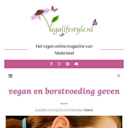
Skip
to
content
Het vegan online magazine van
Nederland
vegan en borstvoeding geven
…
Gepubliceerd op
| Geschreven door
Yvonne