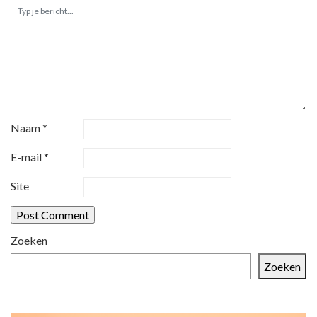
i
e
Naam
*
E-mail
*
Site
Zoeken
Zoeken