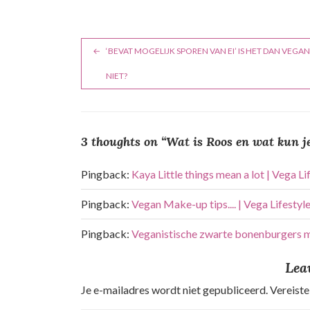
B
‘BEVAT MOGELIJK SPOREN VAN EI’ IS HET DAN VEGA
e
NIET?
r
i
3 thoughts on “
Wat is Roos en wat kun j
c
h
Pingback:
Kaya Little things mean a lot | Vega L
t
Pingback:
Vegan Make-up tips.... | Vega Lifesty
n
Pingback:
Veganistische zwarte bonenburgers m
a
Lea
v
Je e-mailadres wordt niet gepubliceerd.
Vereiste