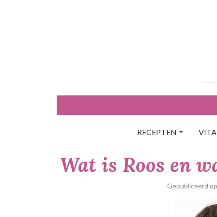
Skip
to
content
RECEPTEN
VIT
Wat is Roos en wa
Gepubliceerd o