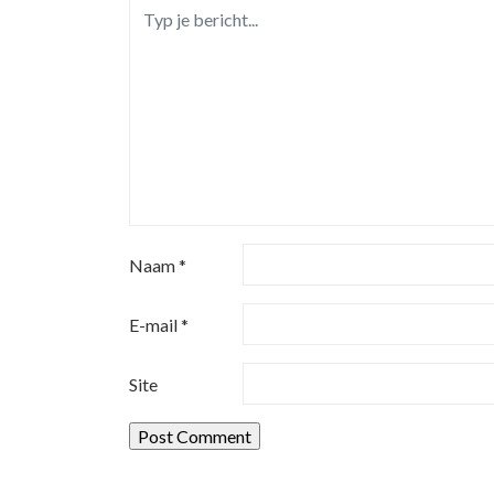
i
g
a
t
i
e
Naam
*
E-mail
*
Site