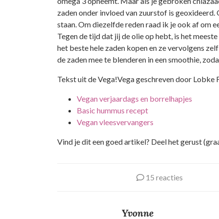
omega 3 opneemt. Maar als je gebroken chiazaad 
zaden onder invloed van zuurstof is geoxideerd. Of
staan. Om diezelfde reden raad ik je ook af om een
Tegen de tijd dat jij de olie op hebt, is het mee
het beste hele zaden kopen en ze vervolgens zelf
de zaden mee te blenderen in een smoothie, zodat
Tekst uit de Vega!Vega geschreven door Lobke Fa
Vegan verjaardags en borrelhapjes
Basic hummus recept
Vegan vleesvervangers
Vind je dit een goed artikel? Deel het gerust (gra
15 reacties
Yvonne