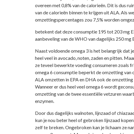
overeen met 0,8% van de calorieën. Dit is dus 
van de calorieën binnen te krijgen uit ALA. Als 
omzettingspercentages zou 7,5% worden omgeze
betekent dat deze consumptie 195 tot 203 mg EP
aanbeveling van de WHO van dagelijks 250 mg
Naast voldoende omega 3 is het belangrijk dat j
heel veel in avocado, noten, zaden en pitten. Ma
ze teveel bewerkte voeding consumeren zoals fri
omega 6 consumptie beperkt de omzetting van o
ALA omzetten in EPA en DHA ook de omzetting va
Wanneer er dus heel veel omega 6 wordt geconsum
omzetting van de twee essentiële vetzuren waarb
enzymen.
Door dus dagelijks walnoten, lijnzaad of chiaza
kun je nou beter heel of gebroken lijnzaad kopen
zelf te breken. Ongebroken kan je lichaam ze na