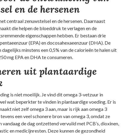
sel en de hersenen
het centraal zenuwstelsel en de hersenen. Daarnaast
maakt die helpen de bloeddruk te verlagen en de
ngsremmende eigenschappen hebben. Er bestaan drie
osapentaeenzuur (EPA) en docosahexaeenzuur (DHA). De
gelijks minstens een 0,5% van de calorieën te halen uit
n 250 mg EPA en DHA te consumeren.
eren uit plantaardige
k
g is niet moeilijk. Je vind dit omega 3-vetzuur in
el wat beperkter te vinden in plantaardige voeding. Er is
 maakt niet zelf omega 3 aan, maar is rijk aan omega 3
jn tevens een veel schonere bron van omega 3, omdat ze
n vandaag de dag ontzettend vervuild met PCB’s, dioxinen,
astic en medicijnresten. Deze kunnen de gezondheid