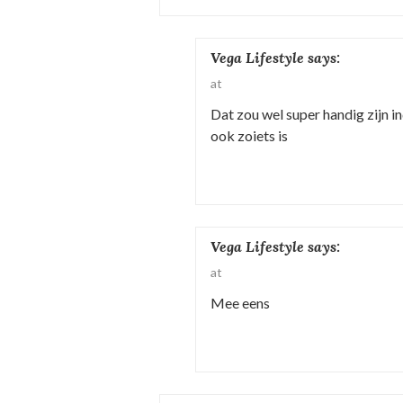
a
v
Vega Lifestyle
says:
i
at
g
Dat zou wel super handig zijn i
ook zoiets is
a
t
i
e
Vega Lifestyle
says:
at
Mee eens