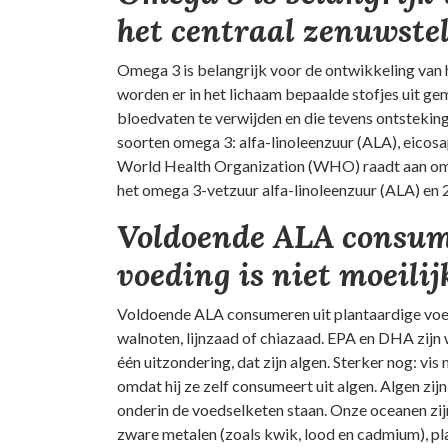
het centraal zenuwstel
Omega 3 is belangrijk voor de ontwikkeling van 
worden er in het lichaam bepaalde stofjes uit ge
bloedvaten te verwijden en die tevens ontsteki
soorten omega 3: alfa-linoleenzuur (ALA), eic
World Health Organization (WHO) raadt aan om da
het omega 3-vetzuur alfa-linoleenzuur (ALA) e
Voldoende ALA consum
voeding is niet moeilij
Voldoende ALA consumeren uit plantaardige voedin
walnoten, lijnzaad of chiazaad. EPA en DHA zijn w
één uitzondering, dat zijn algen. Sterker nog: vis
omdat hij ze zelf consumeert uit algen. Algen zi
onderin de voedselketen staan. Onze oceanen zij
zware metalen (zoals kwik, lood en cadmium), pl