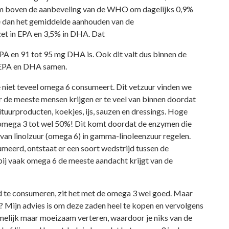
ruim boven de aanbeveling van de WHO om dagelijks 0,9%
we dan het gemiddelde aanhouden van de
t in EPA en 3,5% in DHA. Dat
A en 91 tot 95 mg DHA is. Ook dit valt dus binnen de
 EPA en DHA samen.
e niet teveel omega 6 consumeert. Dit vetzuur vinden we
ar de meeste mensen krijgen er te veel van binnen doordat
tuurproducten, koekjes, ijs, sauzen en dressings. Hoge
mega 3 tot wel 50%! Dit komt doordat de enzymen die
n linolzuur (omega 6) in gamma-linoleenzuur regelen.
eerd, ontstaat er een soort wedstrijd tussen de
ij vaak omega 6 de meeste aandacht krijgt van de
ad te consumeren, zit het met de omega 3 wel goed. Maar
? Mijn advies is om deze zaden heel te kopen en vervolgens
melijk maar moeizaam verteren, waardoor je niks van de