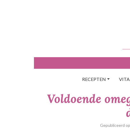
Skip
to
content
RECEPTEN
VIT
Voldoende omeg
Gepubliceerd o