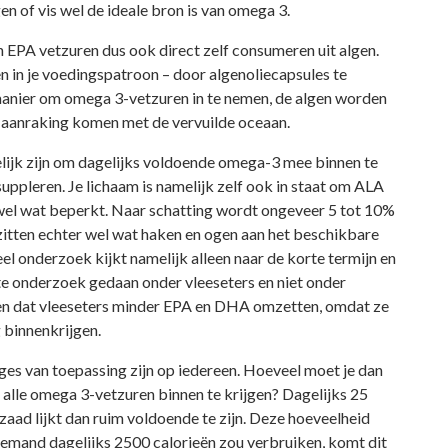
en of vis wel de ideale bron is van omega 3.
EPA vetzuren dus ook direct zelf consumeren uit algen.
ren in je voedingspatroon – door algenoliecapsules te
manier om omega 3-vetzuren in te nemen, de algen worden
n aanraking komen met de vervuilde oceaan.
lijk zijn om dagelijks voldoende omega-3 mee binnen te
e suppleren. Je lichaam is namelijk zelf ook in staat om ALA
wel wat beperkt. Naar schatting wordt ongeveer 5 tot 10%
itten echter wel wat haken en ogen aan het beschikbare
 onderzoek kijkt namelijk alleen naar de korte termijn en
ste onderzoek gedaan onder vleeseters en niet onder
nen dat vleeseters minder EPA en DHA omzetten, omdat ze
 binnenkrijgen.
s van toepassing zijn op iedereen. Hoeveel moet je dan
alle omega 3-vetzuren binnen te krijgen? Dagelijks 25
aad lijkt dan ruim voldoende te zijn. Deze hoeveelheid
 iemand dagelijks 2500 calorieën zou verbruiken, komt dit