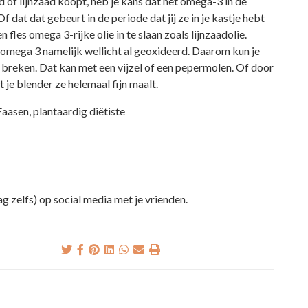
of lijnzaad koopt, heb je kans dat het omega-3 in de
 dat dat gebeurt in de periode dat jij ze in je kastje hebt
 fles omega 3-rijke olie in te slaan zoals lijnzaadolie.
ste omega 3 namelijk wellicht al geoxideerd. Daarom kun je
 breken. Dat kan met een vijzel of een pepermolen. Of door
 je blender ze helemaal fijn maalt.
asen, plantaardig diëtiste
ag zelfs) op social media met je vrienden.