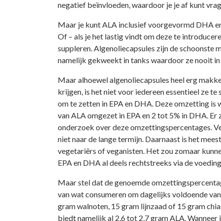
negatief beïnvloeden, waardoor je je af kunt vrag
Maar je kunt ALA inclusief voorgevormd DHA en 
Of – als je het lastig vindt om deze te introduce
suppleren. Algenoliecapsules zijn de schoonste 
namelijk gekweekt in tanks waardoor ze nooit i
Maar alhoewel algenoliecapsules heel erg makke
krijgen, is het niet voor iedereen essentieel ze t
om te zetten in EPA en DHA. Deze omzetting is 
van ALA omgezet in EPA en 2 tot 5% in DHA. Er z
onderzoek over deze omzettingspercentages. Veel
niet naar de lange termijn. Daarnaast is het mee
vegetariërs of veganisten. Het zou zomaar kun
EPA en DHA al deels rechtstreeks via de voeding
Maar stel dat de genoemde omzettingspercentage
van wat consumeren om dagelijks voldoende van 
gram walnoten, 15 gram lijnzaad of 15 gram chiaz
biedt namelijk al 2,6 tot 2,7 gram ALA. Wanneer