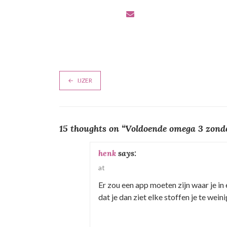
B
IJZER
e
r
15 thoughts on “
Voldoende omega 3 zonde
i
c
henk
says:
at
h
Er zou een app moeten zijn waar je i
t
dat je dan ziet elke stoffen je te weinig
n