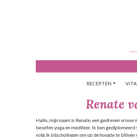
Skip
to
content
RECEPTEN
VIT
Renate v
Hallo, mijn naam is Renate, een gedreven vrouw m
beoefen yoga en mediteer. Ik ben gediplomeerd
volg ik bijscholingen om op de hoogte te blijven