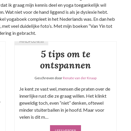
dat ik graag mijn kennis deel en yoga toegankelijk wil
 Wat niet voor de hand liggend is als je dyslexie hebt.
kel yogaboek compleet in het Nederlands was. En dan heb
, met veel duidelijke foto’s. Met mijn boeken “Van Yin tot
dering in gebracht.
MINDFULNESS
n
5 tips om te
ontspannen
Geschreven door
Renate van der Knaap
Je kent ze vast wel, mensen die praten over de
innerlijke rust die ze graag willen. Het klinkt
f
geweldig toch, even “niet” denken, oftewel
minder stuiterballen in je hoofd. Maar voor
velen is dit m…
LEES VERDER