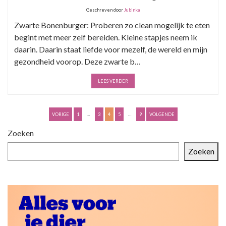
Geschreven door
Jubinka
Zwarte Bonenburger: Proberen zo clean mogelijk te eten
begint met meer zelf bereiden. Kleine stapjes neem ik
daarin. Daarin staat liefde voor mezelf, de wereld en mijn
gezondheid voorop. Deze zwarte b…
LEES VERDER
B
VORIGE
1
…
3
4
5
…
9
VOLGENDE
e
Zoeken
r
Zoeken
i
c
h
t
e