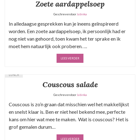
Zoete aardappelsoep
Geschreven door
Jubinka
In alledaagse gesprekken kun je ineens geïnspireerd
worden. Een zoete aardappelsoep, ik persoonlijk had er
nog niet van gehoord, toen kwam het ter sprake en ik
moet hem natuurlijk ook proberen. …
LEES VERDER
LUNCH
Couscous salade
Geschreven door
Jubinka
Couscous is zo’n graan dat misschien wel het makkelijkst
en snelst klaar is. Ben er niet heel bekend mee, perfecte
kans om hier wat mee te maken. Wat is couscous? Het is
grof gemalen durum…
LEES VERDER