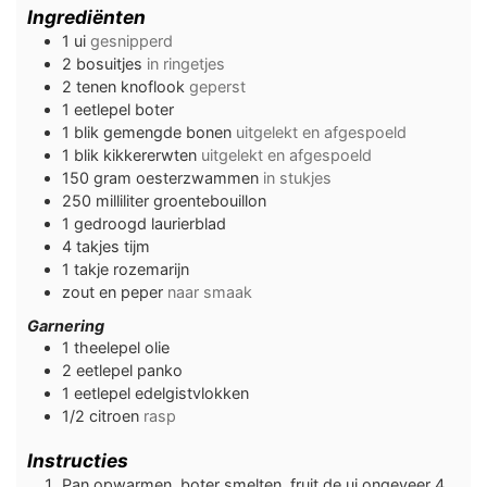
Ingrediënten
1
ui
gesnipperd
2
bosuitjes
in ringetjes
2
tenen
knoflook
geperst
1
eetlepel
boter
1
blik
gemengde bonen
uitgelekt en afgespoeld
1
blik
kikkererwten
uitgelekt en afgespoeld
150
gram
oesterzwammen
in stukjes
250
milliliter
groentebouillon
1
gedroogd laurierblad
4
takjes
tijm
1
takje
rozemarijn
zout en peper
naar smaak
Garnering
1
theelepel
olie
2
eetlepel
panko
1
eetlepel
edelgistvlokken
1/2
citroen
rasp
Instructies
Pan opwarmen, boter smelten, fruit de ui ongeveer 4