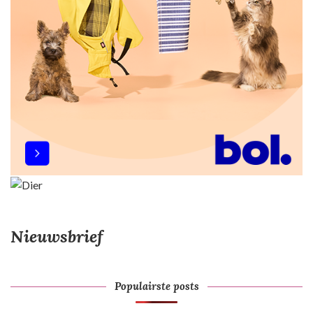
a
t
i
e
Nieuwsbrief
Populairste posts