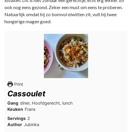
loslaten. Dit is niet zomaar een gerechtje, echt erg lekker. En
ook nog eens gezond. Zeker een must om eens te proberen.
Natuurlijk omdat hij zo bomvol eiwitten zit, vult hij twee
hongerige magen goed.
Print
Cassoulet
Gang
diner, Hoofdgerecht, lunch
Keuken
Frans
Servings
2
Author
Jubinka