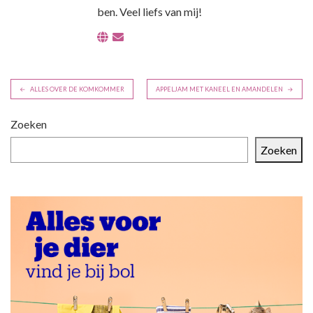
ben. Veel liefs van mij!
B
ALLES OVER DE KOMKOMMER
APPELJAM MET KANEEL EN AMANDELEN
e
r
Zoeken
i
Zoeken
c
h
t
n
a
v
i
g