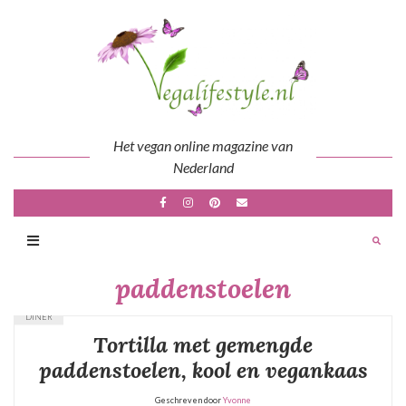
Skip
to
content
Het vegan online magazine van
Nederland
paddenstoelen
DINER
Tortilla met gemengde
paddenstoelen, kool en vegankaas
Geschreven door
Yvonne