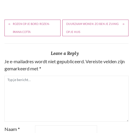
B
ROZEN OP JE BORD: ROZEN-
DUURZAAM WONEN: ZO BEN JE ZUINIG
e
PANNA COTTA
OP JE HUIS
r
i
Leave a Reply
c
Je e-mailadres wordt niet gepubliceerd.
Vereiste velden zijn
h
gemarkeerd met
*
t
n
a
v
i
g
a
Naam
*
t