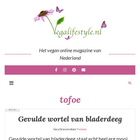
Skip
to
content
Het vegan online magazine van
Nederland
tofoe
BLOG
Gevulde wortel van bladerdeeg
Geschreven door
Yvonne
Gevulde wortel van bladerdeeg staat echt heel erg mooi