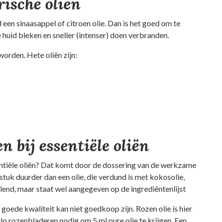
ische oliën
d een sinaasappel of citroen olie. Dan is het goed om te
e huid bleken en sneller (intenser) doen verbranden.
 worden. Hete oliën zijn:
n bij essentiële oliën
ssentiële oliën? Dat komt door de dossering van de werkzame
n stuk duurder dan een olie, die verdund is met kokosolie,
illend, maar staat wel aangegeven op de ingrediëntenlijst
goede kwaliteit kan niet goedkoop zijn. Rozen olie is hier
lo rozenbladeren nodig om 5 ml pure olie te krijgen. Een