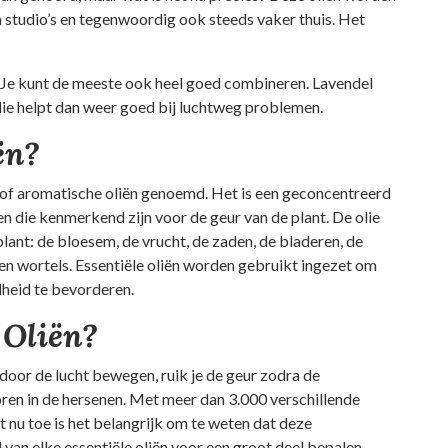
 studio’s en tegenwoordig ook steeds vaker thuis. Het
g. Je kunt de meeste ook heel goed combineren. Lavendel
ie helpt dan weer goed bij luchtweg problemen.
ën?
n of aromatische oliën genoemd. Het is een geconcentreerd
n die kenmerkend zijn voor de geur van de plant. De olie
lant: de bloesem, de vrucht, de zaden, de bladeren, de
 en wortels. Essentiële oliën worden gebruikt ingezet om
dheid te bevorderen.
 Oliën?
door de lucht bewegen, ruik je de geur zodra de
en in de hersenen. Met meer dan 3.000 verschillende
 nu toe is het belangrijk om te weten dat deze
van elke essentiële oliën voor een groot deel bepalen.