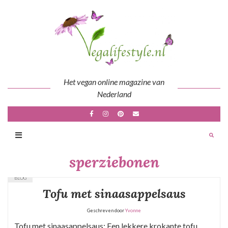
Skip
to
content
Het vegan online magazine van
Nederland
sperziebonen
BLOG
Tofu met sinaasappelsaus
Geschreven door
Yvonne
Tofu met sinaasappelsaus: Een lekkere krokante tofu