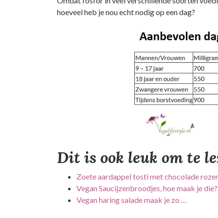
Omdat fosfor in veel verschillende soorten voedi
hoeveel heb je nou echt nodig op een dag?
Dit is ook leuk om te l
Zoete aardappel tosti met chocolade roze
Vegan Saucijzenbroodjes, hoe maak je die?
Vegan haring salade maak je zo …