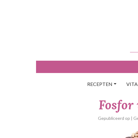
Skip
to
content
RECEPTEN
VIT
Fosfor 
Gepubliceerd op
| G