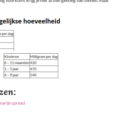
ng voorkomt krijg je hier al snel genoeg van binnen. maar
ezen:
marijn spread