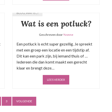
BLOG
,
WAT IS ...?
Wat is een potluck?
Geschreven door
Yvonne
t
Een potluck is echt super gezellig. Je spreekt
met een groep een locatie en een tijdstip af.
Dit kan een park zijn, bij iemand thuis of …
Iedereen die dan komt maakt een gerecht
klaar en brengt deze…
LEES VERDER
B
3
VOLGENDE
e