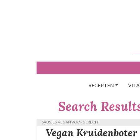
Skip
to
content
RECEPTEN
VIT
Search Results
BLOG
,
KRUIDEN
,
LUNCH
,
RECEPTEN
,
SNACKS
,
VEGAN
SAUSJES
,
VEGAN VOORGERECHT
Vegan Kruidenboter