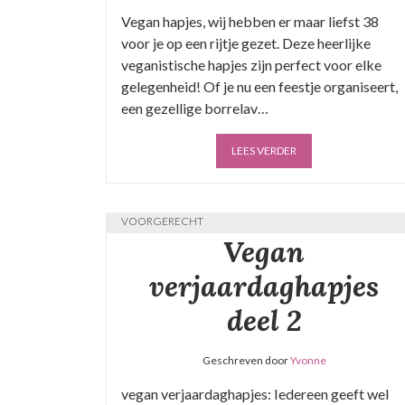
Vegan hapjes, wij hebben er maar liefst 38
voor je op een rijtje gezet. Deze heerlijke
veganistische hapjes zijn perfect voor elke
gelegenheid! Of je nu een feestje organiseert,
een gezellige borrelav…
LEES VERDER
RECEPTEN
,
VEGAN VERJAARDAG HAPJES
,
VEGAN
VOORGERECHT
Vegan
verjaardaghapjes
deel 2
Geschreven door
Yvonne
vegan verjaardaghapjes: Iedereen geeft wel