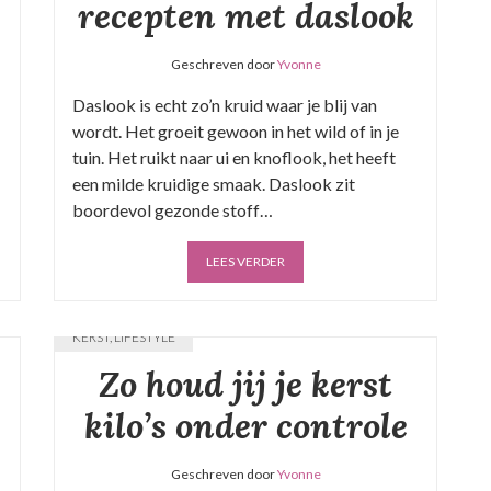
recepten met daslook
Geschreven door
Yvonne
Daslook is echt zo’n kruid waar je blij van
wordt. Het groeit gewoon in het wild of in je
tuin. Het ruikt naar ui en knoflook, het heeft
een milde kruidige smaak. Daslook zit
boordevol gezonde stoff…
LEES VERDER
KERST
,
LIFESTYLE
Zo houd jij je kerst
kilo’s onder controle
Geschreven door
Yvonne