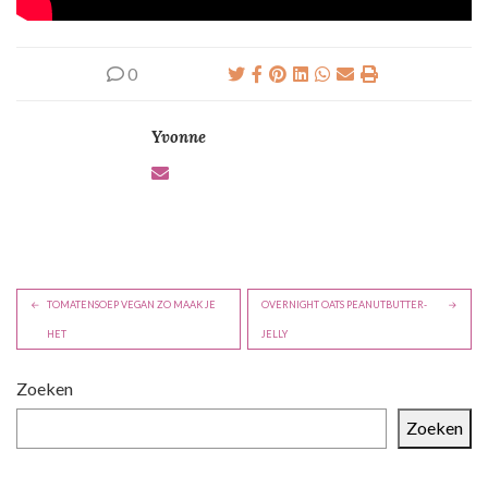
0
Yvonne
B
TOMATENSOEP VEGAN ZO MAAK JE
OVERNIGHT OATS PEANUTBUTTER-
e
HET
JELLY
r
i
Zoeken
c
Zoeken
h
t