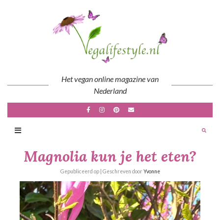
Skip
to
content
Het vegan online magazine van
Nederland
Magnolia kun je het eten?
Gepubliceerd op
| Geschreven door
Yvonne