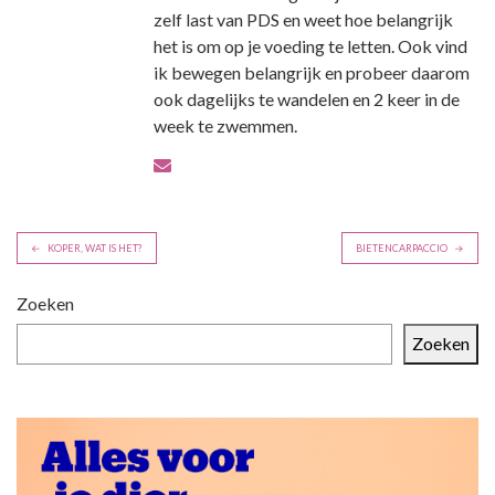
zelf last van PDS en weet hoe belangrijk
het is om op je voeding te letten. Ook vind
ik bewegen belangrijk en probeer daarom
ook dagelijks te wandelen en 2 keer in de
week te zwemmen.
B
KOPER, WAT IS HET?
BIETENCARPACCIO
e
r
Zoeken
i
Zoeken
c
h
t
n
a